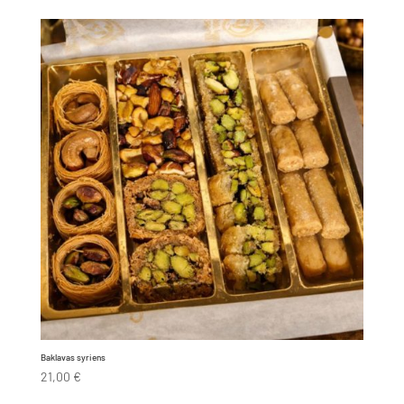
Baklavas syriens
21,00
€