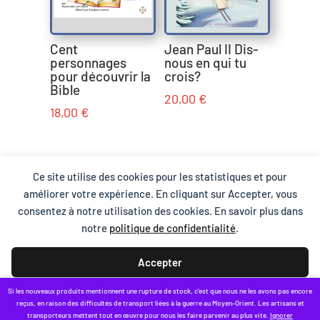
Cent
Jean Paul II Dis-
personnages
nous en qui tu
pour découvrir la
crois?
Bible
20,00
€
18,00
€
Ce site utilise des cookies pour les statistiques et pour
Conditions Générales de Vente
Mentions légales
améliorer votre expérience. En cliquant sur Accepter, vous
Protection des données et cookies
consentez à notre utilisation des cookies. En savoir plus dans
Qui sommes-nous ?
Contact
notre
politique de confidentialité
.
Accepter
Si les nouveaux produits mentionnent une rupture de stock, c'est que nous ne les avons pas encore
Refuser
reçus, en raison des difficultés de transport liées à la guerre au Moyen-Orient. Les artisans et
transporteurs mettent tout en œuvre pour nous les faire parvenir au plus vite.
Ignorer