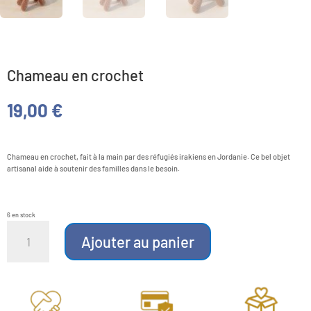
Chameau en crochet
19,00
€
Chameau en crochet, fait à la main par des réfugiés irakiens en Jordanie. Ce bel objet
artisanal aide à soutenir des familles dans le besoin.
6 en stock
quantité
de
Ajouter au panier
Chameau
en
crochet