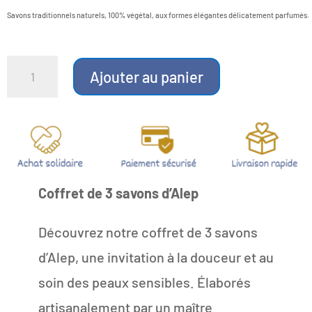
Savons traditionnels naturels, 100% végétal, aux formes élégantes délicatement parfumés.
quantité
de
Ajouter au panier
Coffret
de
3
savons
d'Alep
Coffret de 3 savons d’Alep
Découvrez notre coffret de 3 savons
d’Alep, une invitation à la douceur et au
soin des peaux sensibles. Élaborés
artisanalement par un maître