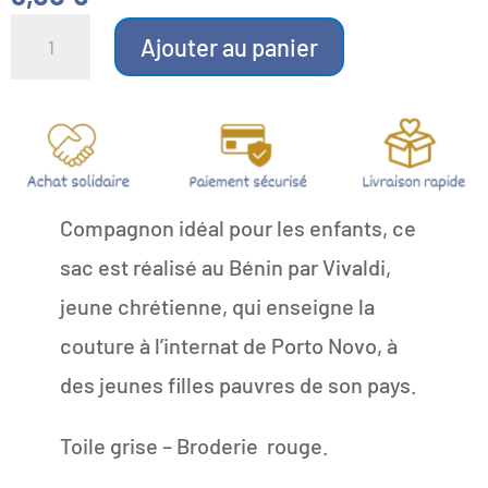
quantité
de
Ajouter au panier
Sac
de
messe
du
Bénin
rouge
Compagnon idéal pour les enfants, ce
sac est réalisé au Bénin par Vivaldi,
jeune chrétienne, qui enseigne la
couture à l’internat de Porto Novo, à
des jeunes filles pauvres de son pays.
Toile grise – Broderie rouge.