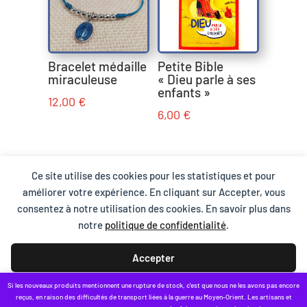
Bracelet médaille
Petite Bible
miraculeuse
« Dieu parle à ses
enfants »
12,00
€
6,00
€
Ce site utilise des cookies pour les statistiques et pour
Conditions Générales de Vente
Mentions légales
améliorer votre expérience. En cliquant sur Accepter, vous
Protection des données et cookies
consentez à notre utilisation des cookies. En savoir plus dans
Qui sommes-nous ?
Contact
notre
politique de confidentialité
.
Accepter
Si les nouveaux produits mentionnent une rupture de stock, c'est que nous ne les avons pas encore
Refuser
reçus, en raison des difficultés de transport liées à la guerre au Moyen-Orient. Les artisans et