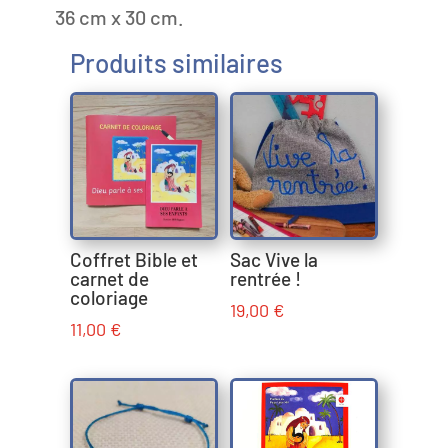
36 cm x 30 cm.
Produits similaires
Coffret Bible et
Sac Vive la
carnet de
rentrée !
coloriage
19,00
€
11,00
€