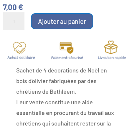
7,00
€
quantité
de
Ajouter au panier
Sachet
de
4
décorations
de
Noël
en
bois
d'olivier
Sachet de 4 décorations de Noël en
bois d’olivier fabriquées par des
chrétiens de Bethléem.
Leur vente constitue une aide
essentielle en procurant du travail aux
chrétiens qui souhaitent rester sur la