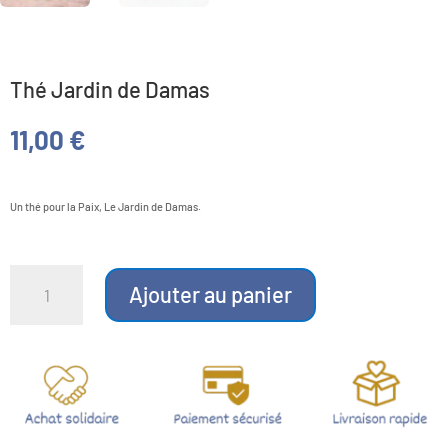
Thé Jardin de Damas
11,00
€
Un thé pour la Paix, Le Jardin de Damas.
quantité
de
Ajouter au panier
Thé
Jardin
de
Damas