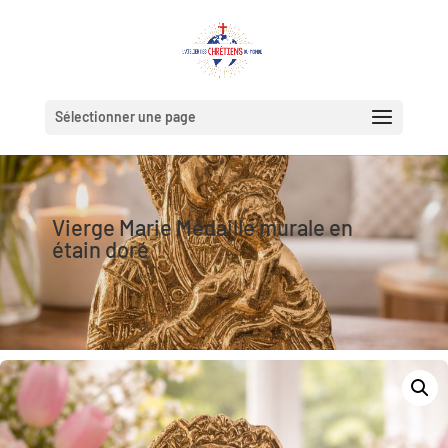
Sélectionner une page
Vierge Marie Médaille murale en
étain doré