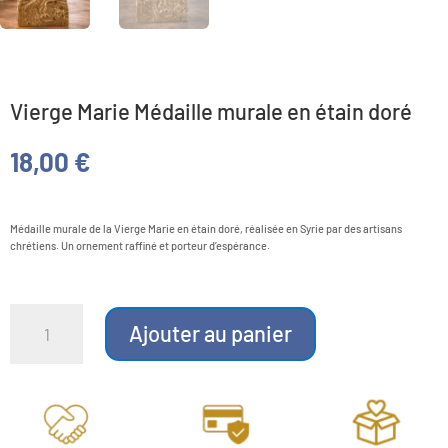
Vierge Marie Médaille murale en étain doré
18,00
€
Médaille murale de la Vierge Marie en étain doré, réalisée en Syrie par des artisans
chrétiens. Un ornement raffiné et porteur d’espérance.
quantité
de
Ajouter au panier
Vierge
Marie
Médaille
murale
en
étain
doré