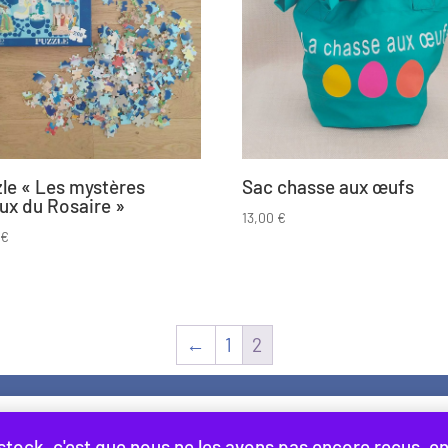
le « Les mystères
Sac chasse aux œufs
ux du Rosaire »
13,00
€
0
€
←
1
2
ions légales
Protection des données et cookies
Qu
rer votre expérience. En cliquant sur Accepter, vous consentez à notre
ock, c'est que nous ne les avons pas encore reçus, en r