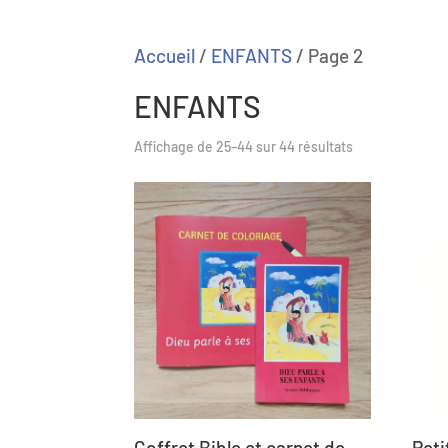
Accueil
/
ENFANTS
/ Page 2
ENFANTS
Trié
Affichage de 25–44 sur 44 résultats
du
plus
récent
au
plus
ancien
Coffret Bible et carnet de
Peti