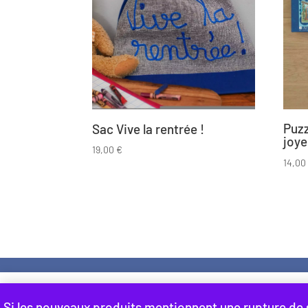
Puzz
Sac Vive la rentrée !
joye
19,00
€
14,0
Conditions Générales de Vente
Ment
Ce site utilise des cookies pour les statistiques et pour amélio
Si les nouveaux produits mentionnent une rupture de st