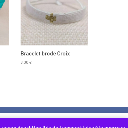
Bracelet brodé Croix
8,00
€
i sommes-nous ?
Contact
 utilisation des cookies. En
aison des difficultés de transport liées à la guerre au
Accepter
Refuser