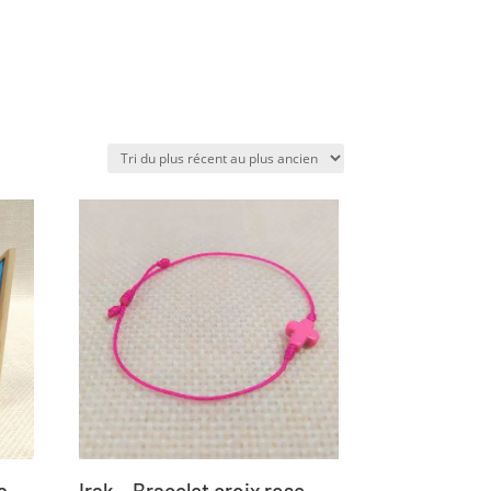
a
Irak – Bracelet croix rose