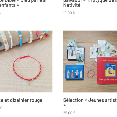
enfants »
Nativité
€
10,00
€
elet dizainier rouge
Sélection « Jeunes artis
»
0
€
25,00
€