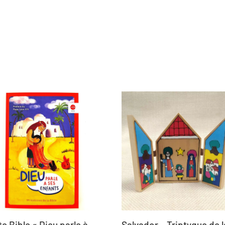
te Bible « Dieu parle à
Salvador – Triptyque de l