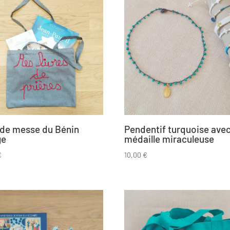
 de messe du Bénin
Pendentif turquoise ave
ge
médaille miraculeuse
€
10,00
€